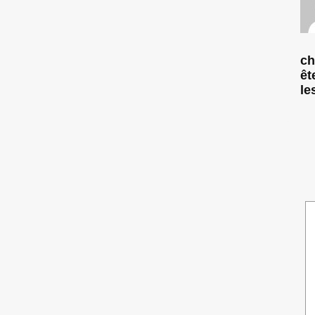
ch
êt
le