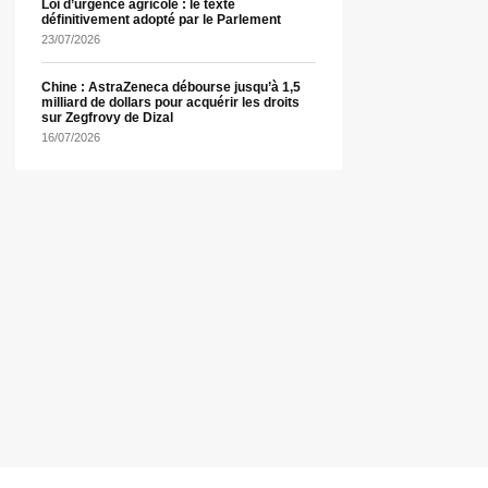
Loi d’urgence agricole : le texte
définitivement adopté par le Parlement
23/07/2026
Chine : AstraZeneca débourse jusqu’à 1,5
milliard de dollars pour acquérir les droits
sur Zegfrovy de Dizal
16/07/2026