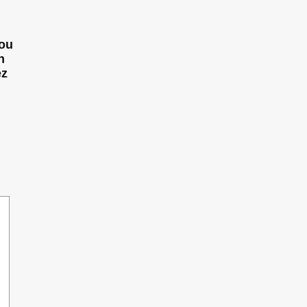
 ou
n
ez