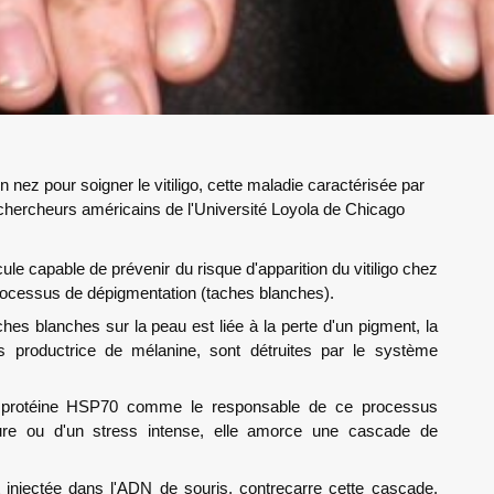
on nez pour soigner le vitiligo, cette maladie caractérisée par
chercheurs américains de l'Université Loyola de Chicago
ule capable de prévenir du risque d'apparition du vitiligo chez
 processus de dépigmentation (taches blanches).
ches blanches sur la peau est liée à la perte d'un pigment, la
s productrice de mélanine, sont détruites par le système
 la protéine HSP70 comme le responsable de ce processus
ûlure ou d'un stress intense, elle amorce une cascade de
et injectée dans l'ADN de souris, contrecarre cette cascade.