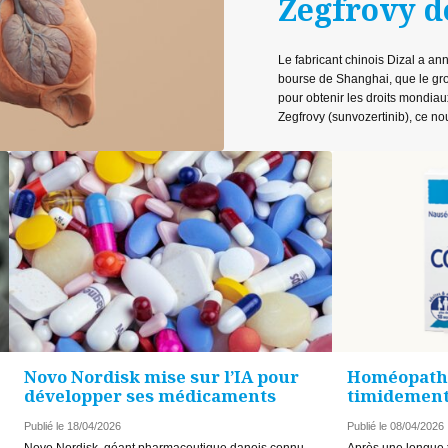
Zegfrovy d
Le fabricant chinois Dizal a 
bourse de Shanghai, que le gro
pour obtenir les droits mondia
Zegfrovy (sunvozertinib), ce n
Novo Nordisk mise sur l’IA pour
Homéopathi
développer ses médicaments
timidement 
Publié le 18/04/2026
Publié le 08/04/2026
Novo Nordisk, géant pharmaceutique danois connu
Après une longue 