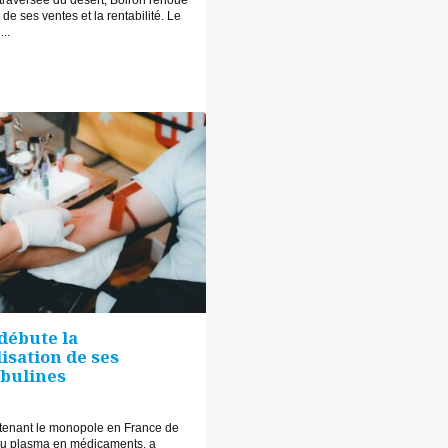
de ses ventes et la rentabilité. Le
..
 débute la
sation de ses
bulines
étenant le monopole en France de
 du plasma en médicaments, a