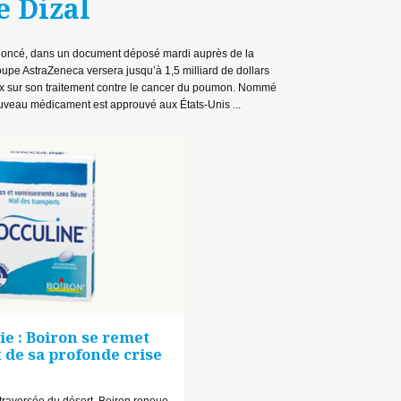
e Dizal
annoncé, dans un document déposé mardi auprès de la
upe AstraZeneca versera jusqu’à 1,5 milliard de dollars
ux sur son traitement contre le cancer du poumon. Nommé
ouveau médicament est approuvé aux États-Unis ...
e : Boiron se remet
de sa profonde crise
traversée du désert, Boiron renoue