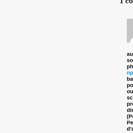
1 c
au
so
ph
np
ba
po
ou
sc
pr
di
(P
Pe
d’