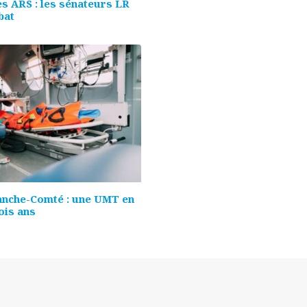
s ARS : les sénateurs LR
bat
nche-Comté : une UMT en
ois ans