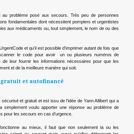
ond au problème posé aux secours. Très peu de personnes
ations fondamentales dont nécessitent pompiers et urgentistes
ergies aux médicaments ou, tout simplement, le nom de ou des
rgentCode et qu’il est possible d’imprimer autant de fois que
à scanner le code pour avoir un ou plusieurs numéros de
 de leur fournir les informations nécessaires pour que les
ment et de la meilleure manière qui soit.
gratuit et autofinancé
écurisé et gratuit et est issu de l’idée de Yann Allibert qui a
l a simplement voulu apporter une réponse au problème de
es pour les secours en cas d’urgence.
fonctionne au mieux, il faut que non seulement la ou les
ro soient au courant mais aussi qu’elles détiennent les