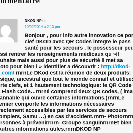
ommentaire
DKOD-NP
dit :
10/02/2014 à 2:13 pm
Bonjour , pour info autre innovation ce po
clef DKOD avec QR Codes integre le pass
santé pour les secours , le possesseur pe
ssi rentrer les renseignements médicaux qu »il
uhaite mais aussi pour plus de sécurité il met sa
oto pour bien l » identifier a découvrir :
http://dkod-
.com/
rnrnLe DKod est la réunion de deux produits: 
sique, ancestral que tout le monde connait et utilise:
rte clefs, et 1 hautement technologique: le QR Code
 Flash Code…rnrnIl comprend deux QR codes, ( im
annable qui ouvre certaines informations.)rnrnLe
emier comporte les informations nécessaires
rectement accessibles par les services de secours
ompiers, Samu …) en cas d’accident.rnrn- Photornrn
rsonnes à prévenirrnrn- Groupe sanguinrnrnEt bien
autres informations utiles.rnrnDKOD NP