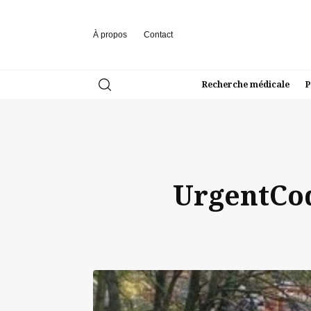
À propos
Contact
Recherche médicale
P
UrgentCod