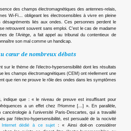
présence des champs électromagnétiques des antennes-relais,
es Wi-Fi… obligeant les électrosensibles à vivre en pleine
s désagréments liés aux ondes. Ces personnes perdent le
et se retrouvent souvent sans emploi. C’est le cas de madame
es de l'Ariège, a fait appel au tribunal du contentieux de
econnaître son mal comme un handicap.
é au cœur de nombreux débats
 sur le thème de l’électro-hypersensibilité dont les résultats
 que les champs électromagnétiques (CEM) ont réellement une
quent que rien ne prouve le rôle des ondes dans les symptômes
, indique que : « le niveau de preuve est insuffisant pour
ofréquences a un effet chez l’Homme […] ». En parallèle,
ncérologie à l'université Paris-Descartes, qui a travaillé
s par l’électro-hypersensibilité, est persuadé de la nocivité
e Internet dédié à ce sujet
: « Ainsi doit-on considérer