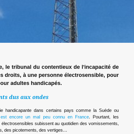
, le tribunal du contentieux de l'incapacité de
s droits, à une personne électrosensible, pour
 pour adultes handicapés.
ts dus aux ondes
ie handicapante dans certains pays comme la Suède ou
lité est encore un mal peu connu en France
. Pourtant, les
 électrosensibles subissent au quotidien des vomissements,
s, des picotements, des vertiges…