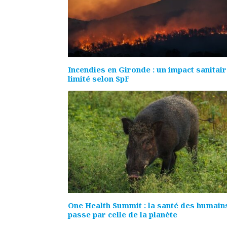
Incendies en Gironde : un impact sanitai
limité selon SpF
One Health Summit : la santé des humain
passe par celle de la planète