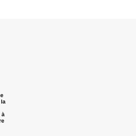
ue
 la
 à
re