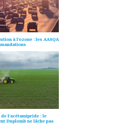
lution à l’ozone : les AASQA
mmandations
de l’acétamipride : le
nt Duplomb ne lâche pas