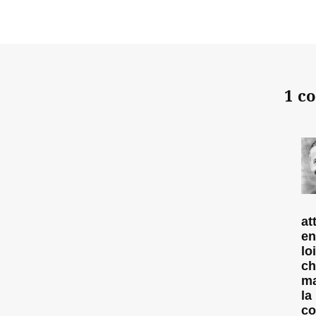
1 c
at
en
lo
ch
ma
la
co