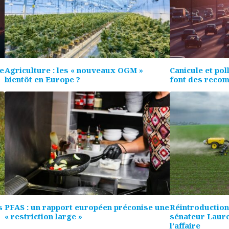
re
Agriculture : les « nouveaux OGM »
Canicule et pol
bientôt en Europe ?
font des reco
s
PFAS : un rapport européen préconise une
Réintroduction 
« restriction large »
sénateur Laure
l’affaire