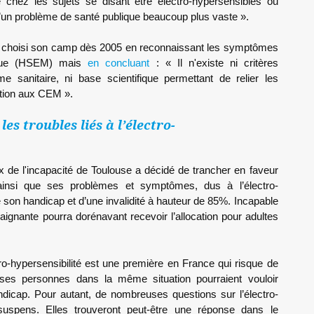
rve chez les sujets se disant être électro-hypersensibles ou
’un problème de santé publique beaucoup plus vaste ».
 a choisi son camp dès 2005 en reconnaissant les symptômes
étique (HSEM) mais
en concluant
: « Il n'existe ni critères
e sanitaire, ni base scientifique permettant de relier les
tion aux CEM ».
es troubles liés à l’électro-
ux de l'incapacité de Toulouse a décidé de trancher en faveur
insi que ses problèmes et symptômes, dus à l’électro-
 son handicap et d’une invalidité à hauteur de 85%. Incapable
plaignante pourra dorénavant recevoir l’allocation pour adultes
ctro-hypersensibilité est une première en France qui risque de
uses personnes dans la même situation pourraient vouloir
ndicap. Pour autant, de nombreuses questions sur l’électro-
 suspens. Elles trouveront peut-être une réponse dans le