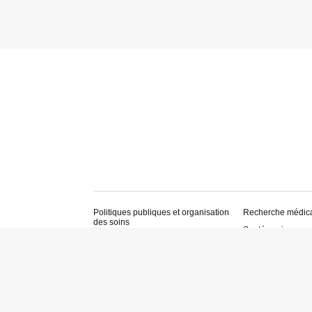
Politiques publiques et organisation
Recherche médic
des soins
Santé environnem
Législation et réglementation sanitaires
Sécurité alimentai
Économie et financement de la santé
Santé au travail e