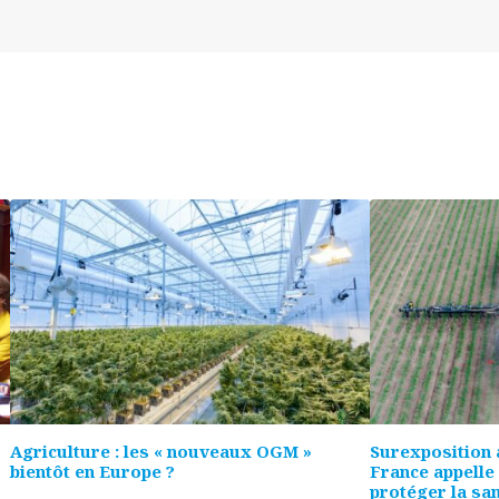
Agriculture : les « nouveaux OGM »
Surexposition 
bientôt en Europe ?
France appelle
protéger la san