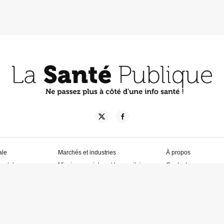
ale
Marchés et industries
À propos
entale
Missions sociales et humanitaires
Contact
re
Urgence sanitaire
Politique de confident
t prévention
Avis d’experts