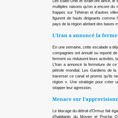
Les Etats-Unis et Israël ont lancé, le 
multiples raisons qu’on a encore du m
frappes sur Téhéran et d’autres ville
figurent de hauts dirigeants comme l’
pays de la région abritant des bases m
L’Iran a annoncé la ferm
En une semaine, cette escalade a déjà 
compagnies ont annulé ou reporté de 
ferment ou réduisent leurs activités, 
L’Iran a annoncé la fermeture de c
pétrole mondial. Les Gardiens de la r
traverser ce canal et promis qu’ils ne
région ». Une stratégie pour créer 
stopper leur agression.
Menace sur l’approvision
Le blocage du détroit d’Ormuz fait ég
d’habitants du Moyen et Proche Ori