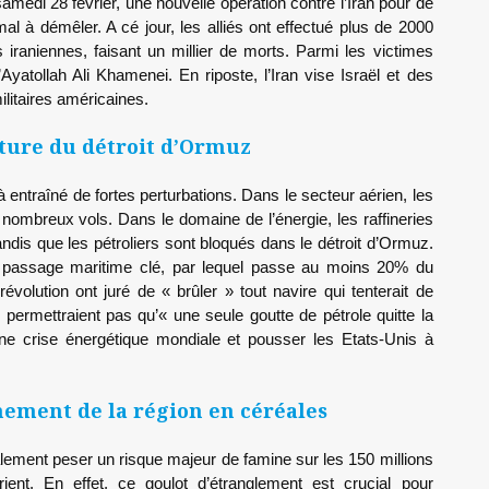
samedi 28 février, une nouvelle opération contre l’Iran pour de
al à démêler. A cé jour, les alliés ont effectué plus de 2000
s iraniennes, faisant un millier de morts. Parmi les victimes
Ayatollah Ali Khamenei. En riposte, l’Iran vise Israël et des
ilitaires américaines.
eture du détroit d’Ormuz
entraîné de fortes perturbations. Dans le secteur aérien, les
nombreux vols. Dans le domaine de l’énergie, les raffineries
tandis que les pétroliers sont bloqués dans le détroit d’Ormuz.
e passage maritime clé, par lequel passe au moins 20% du
évolution ont juré de « brûler » tout navire qui tenterait de
 permettraient pas qu’« une seule goutte de pétrole quitte la
une crise énergétique mondiale et pousser les Etats-Unis à
nement de la région en céréales
alement peser un risque majeur de famine sur les 150 millions
ent. En effet, ce goulot d’étranglement est crucial pour