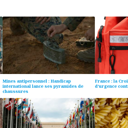
Mines antipersonnel : Handicap
France : la Cro
international lance ses pyramides de
d’urgence cont
chaussures