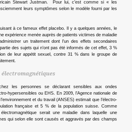
éricain Stewart Justman. Pour lui, c’est comme si « les
onsciemment leurs symptômes selon le modèle fourni par les
duisant à ce fameux effet placebo. Il y a quelques années, le
d’une expérience menée auprès de patients victimes de maladie
administrer un traitement dont l’un des effets secondaires
 partie des sujets qui n’ont pas été informés de cet effet, 3 %
tion de leur appétit sexuel, contre 31 % dans le groupe de
aitement.
 électromagnétiques
 chez les personnes se déclarant sensibles aux ondes
ctro-hypersensibles ou EHS. En 2009, l’Agence nationale de
e l’environnement et du travail (ANSES) estimait que l’électro-
pulation française et 5 % de la population suisse. Comme
té électromagnétique serait une maladie dans laquelle une
mes qui selon elle sont causés et aggravés par des champs