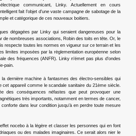
électrique communicant, Linky. Actuellement en cours
intelligent fait l’objet d’une vaste campagne de sabotage de la
imple et catégorique de ces nouveaux boitiers.
ques dégagées par Linky qui seraient dangereuses pour la
r de nombreuses associations, Robin des toits en tête. Or, le
dis respecte toutes les normes en vigueur sur ce terrain et les
es limites imposées par la règlementation européenne selon
onale des fréquences (ANFR). Linky n’émet pas plus d’ondes
le-pain.
t la dernière machine à fantasmes des électro-sensibles qui
 de cet appareil comme le scandale sanitaire du 21ème siècle.
sée des conséquences néfastes que peut provoquer une
agnétiques très importants, notamment en termes de cancer,
s conforte dans leur condition jusqu’à en perdre toute mesure
’effet nocebo à la légère et classer les personnes qui en font
driaques ou des malades imaginaires. Ce serait alors nier le