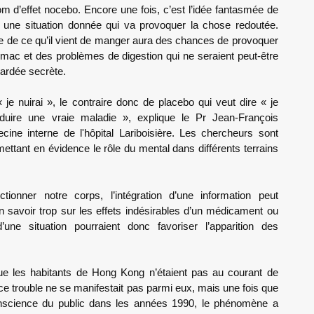
m d’effet nocebo. Encore une fois, c’est l’idée fantasmée de
 à une situation donnée qui va provoquer la chose redoutée.
ée de ce qu’il vient de manger aura des chances de provoquer
ac et des problèmes de digestion qui ne seraient peut-être
gardée secrète.
 je nuirai », le contraire donc de placebo qui veut dire « je
oduire une vraie maladie », explique le Pr Jean-François
ne interne de l'hôpital Lariboisière. Les chercheurs sont
ettant en évidence le rôle du mental dans différents terrains
ionner notre corps, l’intégration d’une information peut
n savoir trop sur les effets indésirables d’un médicament ou
ne situation pourraient donc favoriser l’apparition des
que les habitants de Hong Kong n’étaient pas au courant de
 ce trouble ne se manifestait pas parmi eux, mais une fois que
 conscience du public dans les années 1990, le phénomène a