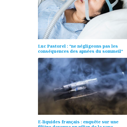
Luc Pastorel : “ne négligeons pas les
conséquences des apnées du sommeil”
E-liquides français : enquête sur une
filière devenue un pilier de la vape