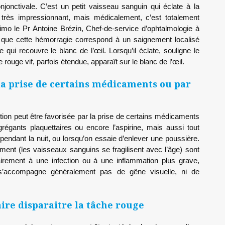
njonctivale. C’est un petit vaisseau sanguin qui éclate à la
t très impressionnant, mais médicalement, c’est totalement
imo le Pr Antoine Brézin, Chef-de-service d’ophtalmologie à
e que cette hémorragie correspond à un saignement localisé
qui recouvre le blanc de l’œil. Lorsqu’il éclate, souligne le
e rouge vif, parfois étendue, apparaît sur le blanc de l’œil.
la prise de certains médicaments ou par
ction peut être favorisée par la prise de certains médicaments
régants plaquettaires ou encore l’aspirine, mais aussi tout
pendant la nuit, ou lorsqu’on essaie d’enlever une poussière.
ssement (les vaisseaux sanguins se fragilisent avec l’âge) sont
airement à une infection ou à une inflammation plus grave,
e s’accompagne généralement pas de gêne visuelle, ni de
faire disparaitre la tâche rouge