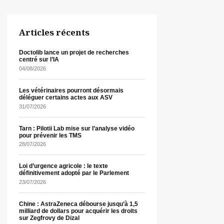
Articles récents
Doctolib lance un projet de recherches
centré sur l’IA
04/08/2026
Les vétérinaires pourront désormais
déléguer certains actes aux ASV
31/07/2026
Tarn : Pilotii Lab mise sur l’analyse vidéo
pour prévenir les TMS
28/07/2026
Loi d’urgence agricole : le texte
définitivement adopté par le Parlement
23/07/2026
Chine : AstraZeneca débourse jusqu’à 1,5
milliard de dollars pour acquérir les droits
sur Zegfrovy de Dizal