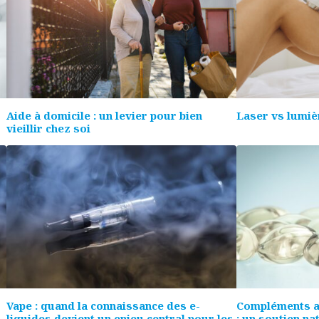
Aide à domicile : un levier pour bien
Laser vs lumièr
vieillir chez soi
Vape : quand la connaissance des e-
Compléments al
liquides devient un enjeu central pour les
: un soutien na