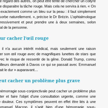
le regard des autres, on peut être tenté de chercher un collyre
e disparaitre la tâche rouge. Mais cela ne servira à rien. « On
est exactement comme un bleu sur la peau : il faut simplement
sorbe naturellement. », précise le Dr Brézin. L’ophtalmologue
rogressivement et peut prendre une à deux semaines, selon
ral de la personne.
our cacher l’œil rouge
, il n’a aucun intérêt médical, mais seulement une raison
her son œil rouge avec de magnifiques lunettes de stars que
 avec le risque de ressentir de la gêne. Donald Trump, connu
’ailleurs demandé à Davos ce qui se passait avec Emmanuel
ouait le dur » auparavant…
peut cacher un problème plus grave
hémorragie sous-conjonctivale peut cacher un problème plus
ter et faire l’objet d’une consultation urgente, comme une
de douleur. Ces symptômes peuvent en effet être liés à une
mmanuel Macron, il s’agit bien d’une hémorragie sous-