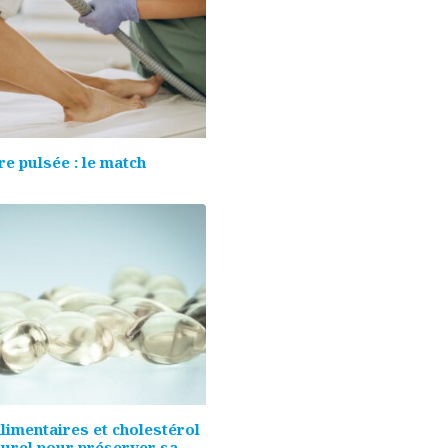
e pulsée : le match
imentaires et cholestérol
turel pour préserver sa