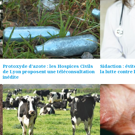
Protoxyde d’azote : les Hospices Civils
Sidaction : évi
de Lyon proposent une téléconsultation
la lutte contre 
inédite