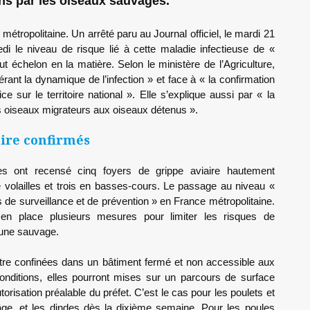
ons par les oiseaux sauvages.
métropolitaine. Un arrêté paru au Journal officiel, le mardi 21
edi le niveau de risque lié à cette maladie infectieuse de «
t échelon en la matière. Selon le ministère de l’Agriculture,
érant la dynamique de l’infection » et face à « la confirmation
 sur le territoire national ». Elle s’explique aussi par « la
ces oiseaux migrateurs aux oiseaux détenus ».
aire confirmés
ires ont recensé cinq foyers de grippe aviaire hautement
volailles et trois en basses-cours. Le passage au niveau «
 de surveillance et de prévention » en France métropolitaine.
en place plusieurs mesures pour limiter les risques de
aune sauvage.
 être confinées dans un bâtiment fermé et non accessible aux
nditions, elles pourront mises sur un parcours de surface
torisation préalable du préfet. C’est le cas pour les poulets et
âge, et les dindes dès la dixième semaine. Pour les poules