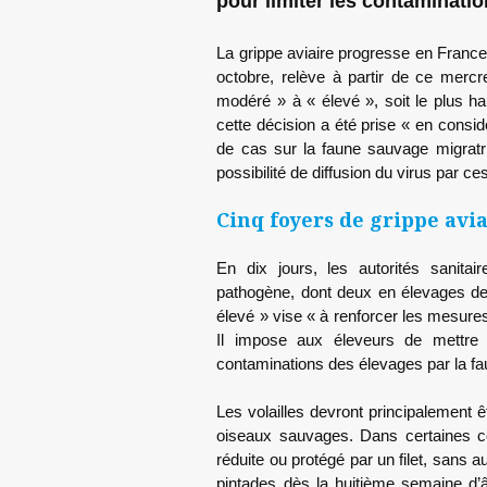
pour limiter les contaminati
La grippe aviaire progresse en France 
octobre, relève à partir de ce mercr
modéré » à « élevé », soit le plus hau
cette décision a été prise « en consid
de cas sur la faune sauvage migratrice
possibilité de diffusion du virus par 
Cinq foyers de grippe avi
En dix jours, les autorités sanita
pathogène, dont deux en élevages de 
élevé » vise « à renforcer les mesures
Il impose aux éleveurs de mettre 
contaminations des élevages par la f
Les volailles devront principalement
oiseaux sauvages. Dans certaines co
réduite ou protégé par un filet, sans au
pintades dès la huitième semaine d’