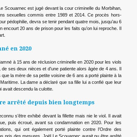
 Le Scouarnec est jugé devant la cour criminelle du Morbihan,
ons sexuelles commis entre 1989 et 2014. Ce procès hors-
ur pédophilie, devra se tenir pendant quatre mois, jusqu’au 6
en encourt 20 ans de prison pour les faits qu’on lui reproche. Il
rt.
né en 2020
amné à 15 ans de réclusion criminelle en 2020 pour les viols
 de ses deux nièces et d’une patiente alors âgée de 4 ans. Il
s que la mère de sa petite voisine de 6 ans a porté plainte à la
ritime. La dame a déclaré que sa fille lui a confié que leur
ui avait descendu la culotte.
tre arrêté depuis bien longtemps
nnu s’être exhibé devant la fillette mais nie le viol. Il avait
e, puis écroué, avant sa condamnation en 2020. Pour les
tions, qui ont également porté plainte contre l’Ordre des
s pris des mesures, Joël Le Scouarnec aurait pu être arrêté