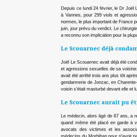
Depuis ce lundi 24 février, le Dr Joël
à Vannes, pour 299 viols et agressi
normes, le plus important de France po
juin, jour prévu du verdict. Le chirurgi
a reconnu son implication pour la plupa
Le Scouarnec déjà condam
Joël Le Scouarnec avait déjà été cond
et agressions sexuelles de sa voisine,
avait été arrêté trois ans plus tôt aprè
gendarmerie de Jonzac, en Charente-Ma
voisin s’était masturbé devant elle et l
Le Scouarnec aurait pu ê
Le médecin, alors âgé de 67 ans, a reco
quand même été placé en garde à vu
avocats des victimes et les associa
médecins du Morbihan pour n’avoir pa