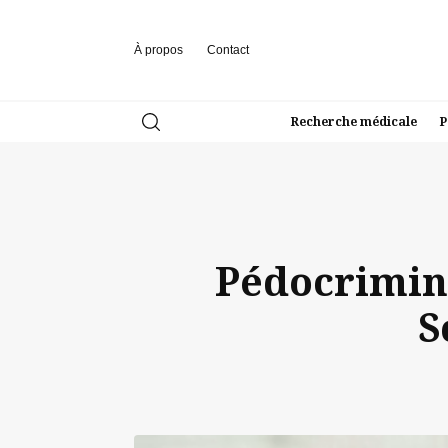
À propos
Contact
Recherche médicale
P
Pédocrimina
S