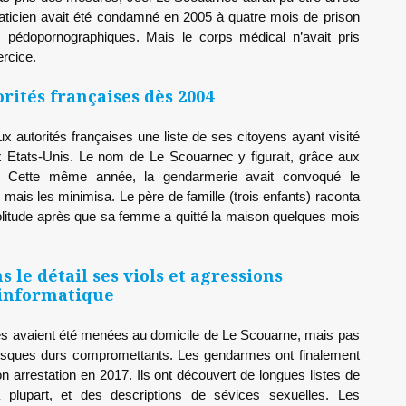
praticien avait été condamné en 2005 à quatre mois de prison
 pédopornographiques. Mais le corps médical n’avait pris
rcice.
orités françaises dès 2004
x autorités françaises une liste de ses citoyens ayant visité
 Etats-Unis. Le nom de Le Scouarnec y figurait, grâce aux
. Cette même année, la gendarmerie avait convoqué le
ts mais les minimisa. Le père de famille (trois enfants) raconta
solitude après que sa femme a quitté la maison quelques mois
 le détail ses viols et agressions
 informatique
es avaient été menées au domicile de Le Scouarne, mais pas
disques durs compromettants. Les gendarmes ont finalement
n arrestation en 2017. Ils ont découvert de longues listes de
 plupart, et des descriptions de sévices sexuelles. Les