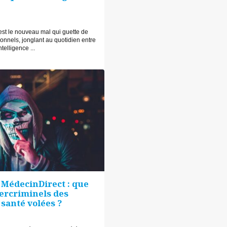
’est le nouveau mal qui guette de
nnels, jonglant au quotidien entre
ntelligence ...
 MédecinDirect : que
bercriminels des
santé volées ?