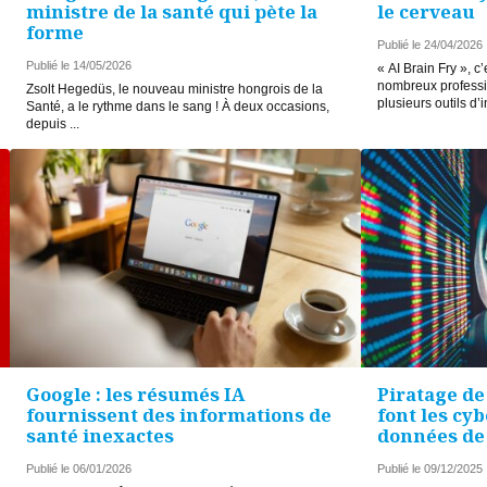
ministre de la santé qui pète la
le cerveau
forme
Publié le 24/04/2026
Publié le 14/05/2026
« AI Brain Fry », c
nombreux professio
Zsolt Hegedüs, le nouveau ministre hongrois de la
plusieurs outils d’i
Santé, a le rythme dans le sang ! À deux occasions,
depuis ...
Google : les résumés IA
Piratage de
fournissent des informations de
font les cy
santé inexactes
données de 
Publié le 06/01/2026
Publié le 09/12/2025