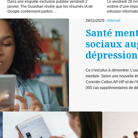
Dans une enquête exclusive publiée vendredi 2
Le vendredi 28 no
janvier, The Guardian révèle que les résumés IA de
victime d’une impo
Google contiennent parfois ...
intrusion informati
29/11/2025 -
Internet
Santé ment
sociaux au
dépression
Ce n’est plus à démontrer. L’us
mentale. Selon une nouvelle étu
Corentin-Celton AP-HP et de l’
000 cas supplémentaires de dép