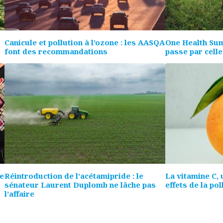
Canicule et pollution à l’ozone : les AASQA
One Health Sum
font des recommandations
passe par celle
ne
Réintroduction de l’acétamipride : le
La vitamine C, 
sénateur Laurent Duplomb ne lâche pas
effets de la pol
l’affaire